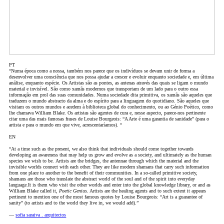
PT
“Numa época como a nossa, também nos parece que os indivíduos se devam unir de forma a
desenvolver uma consciência que nos possa ajudar a crescer e evoluir enquanto sociedade e, em última
análise, enquanto espécie. Os Artistas são as pontes, as antenas através das quais se ligam o mundo
material e invisível. São como xamãs modernos que transportam de um lado para o outro essa
informação em prol das suas comunidades. Numa sociedade dita primitiva, os xamãs são aqueles que
traduzem o mundo abstracto da alma e do espírito para a linguagem do quotidiano. São aqueles que
visitam os outros mundos e acedem à biblioteca global do conhecimento, ou ao Génio Poético, como
lhe chamava William Blake. Os artistas são agentes de cura e, nesse aspecto, parece-nos pertinente
citar uma das mais famosas frases de Louise Bourgeois: “A Arte é uma garantia de sanidade” (para o
artista e para o mundo em que vive, acrescentaríamos). “
EN
“At a time such as the present, we also think that individuals should come together towards
developing an awareness that may help us grow and evolve as a society, and ultimately as the human
species we wish to be.
Artists are the bridges, the antennae through which the material and the
invisible worlds connect with each other. They are like modern shamans that carry such information
from one place to another to the benefit of their communities. In a so‑called primitive society,
shamans are those who translate the abstract world of the soul and of the spirit into everyday
language.
It is them who visit the other worlds and enter into the global knowledge library, or and as
William Blake called it,
Poetic Genius
. Artists are the healing agents and to such extent it appears
pertinent to mention one of the most famous quotes by Louise Bourgeois: “Art is a guarantee of
sanity” (to artists and to the world they live in, we would add).”
—
sofia saraiva . arquitectos