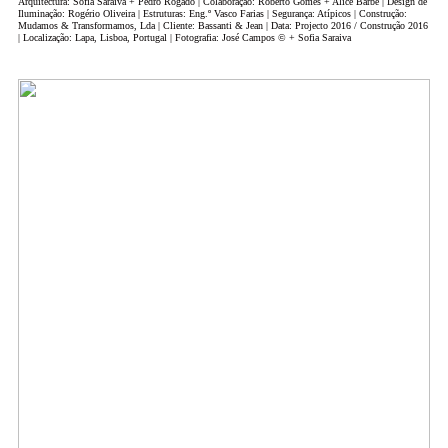
Arquitectura: Sofia Saraiva + Pedro Rogado | Colaboração: Roberto Gomes + Alice Barbe | Design de
Iluminação: Rogério Oliveira | Estruturas: Eng.º Vasco Farias | Segurança: Atípicos | Construção:
Mudamos & Transformamos, Lda | Cliente: Bassanti & Jean | Data: Projecto 2016 / Construção 2016
| Localização: Lapa, Lisboa, Portugal | Fotografia: José Campos © + Sofia Saraiva